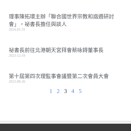
理事陳拓環主辦「聯合國世界宗教和諧週研討
會」，祕書長擔任與談人
2024-01-31
祕書長前往北港朝天宮拜會蔡咏鍀董事長
2023-12-19
第十屆第四次理監事會議暨第二次會員大會
2023-09-26
1
2
3
4
5